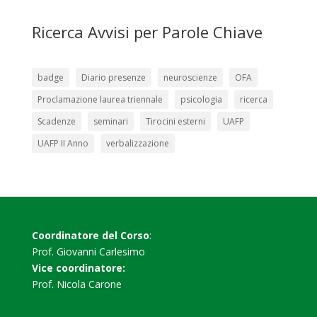
Ricerca Avvisi per Parole Chiave
badge
Diario presenze
neuroscienze
OFA
Proclamazione laurea triennale
psicologia
ricerca
Scadenze
seminari
Tirocini esterni
UAFP
UAFP II Anno
verbalizzazione
Coordinatore del Corso
:
Prof. Giovanni Carlesimo
Vice coordinatore:
Prof. Nicola Carone