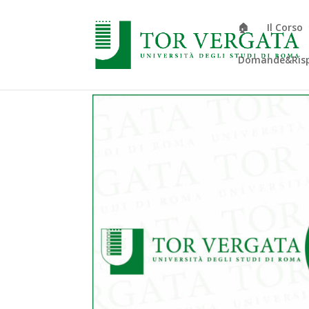
🏠
Il Corso
Domande&Ris